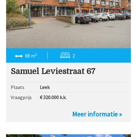
2
88 m
2
Samuel Leviestraat 67
Plaats
Leek
Vraagprijs
€ 320.000
k.k.
Meer informatie »