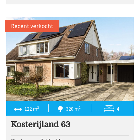
Recent verkocht
2
2
122 m
320 m
4
Kosterijland 63