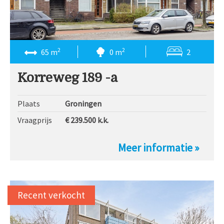
2
2
65 m
0 m
2
Korreweg 189 -a
Plaats
Groningen
Vraagprijs
€ 239.500
k.k.
Meer informatie »
Recent verkocht