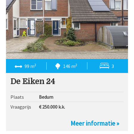
2
2
99 m
146 m
3
De Eiken 24
Plaats
Bedum
Vraagprijs
€ 250.000
k.k.
Meer informatie »