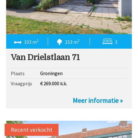
2
2
103 m
153 m
3
Van Drielstlaan 71
Plaats
Groningen
Vraagprijs
€ 269.000
k.k.
Meer informatie »
Recent verkocht