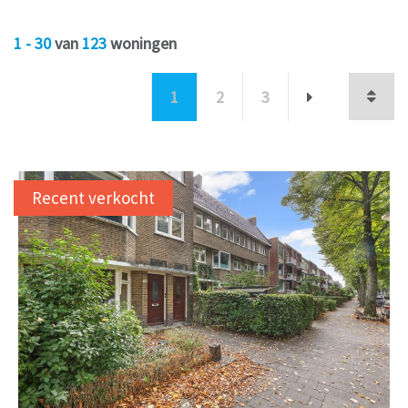
1 - 30
van
123
woningen
1
2
3
Recent verkocht