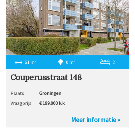
2
2
61 m
0 m
2
Couperusstraat 148
Plaats
Groningen
Vraagprijs
€ 199.000
k.k.
Meer informatie »