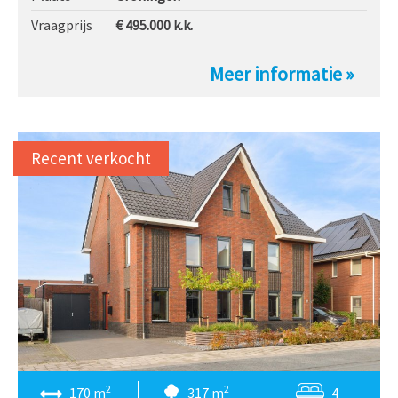
Vraagprijs
€ 495.000
k.k.
Meer informatie »
Recent verkocht
2
2
170 m
317 m
4