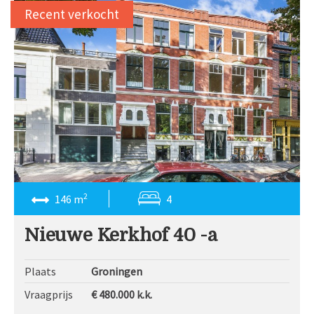
Recent verkocht
2
146 m
4
Nieuwe Kerkhof 40 -a
Plaats
Groningen
Vraagprijs
€ 480.000
k.k.