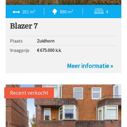
2
2
201 m
890 m
4
Blazer 7
Plaats
Zuidhorn
Vraagprijs
€ 675.000
k.k.
Meer informatie »
Recent verkocht