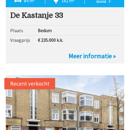
84 m
182 m
3
De Kastanje 33
Plaats
Bedum
Vraagprijs
€ 235.000
k.k.
Meer informatie »
Recent verkocht