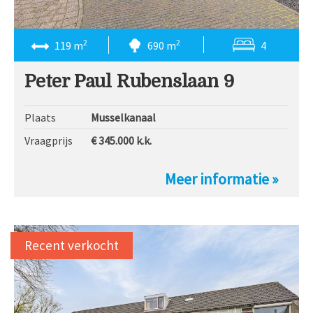
2
2
119 m
690 m
4
Peter Paul Rubenslaan 9
Plaats
Musselkanaal
Vraagprijs
€ 345.000
k.k.
Meer informatie »
Recent verkocht