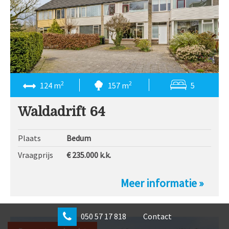
2
2
124 m
157 m
5
Waldadrift 64
Plaats
Bedum
Vraagprijs
€ 235.000
k.k.
Meer informatie »
050 57 17 818
Contact