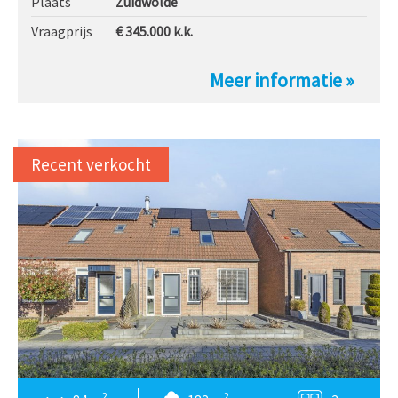
Plaats
Zuidwolde
Vraagprijs
€ 345.000
k.k.
Meer informatie »
Recent verkocht
2
2