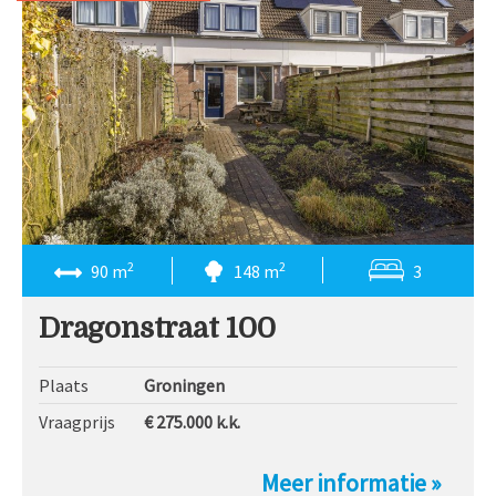
2
2
90 m
148 m
3
Dragonstraat 100
Plaats
Groningen
Vraagprijs
€ 275.000
k.k.
Meer informatie »