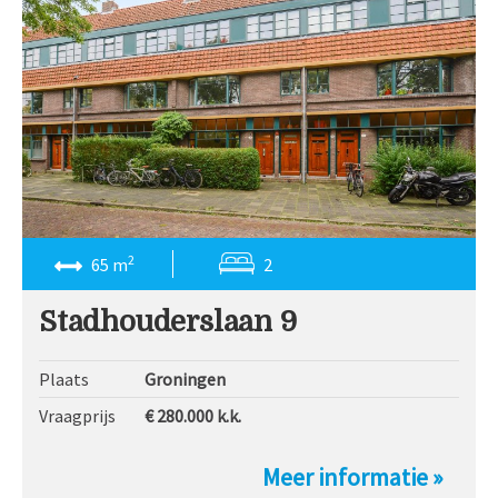
2
65 m
2
Stadhouderslaan 9
Plaats
Groningen
Vraagprijs
€ 280.000
k.k.
Meer informatie »