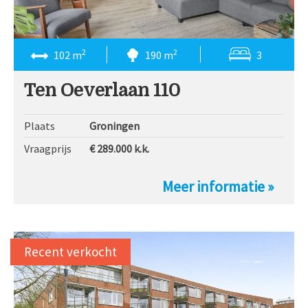
2
2
102 m
190 m
3
Ten Oeverlaan 110
Plaats
Groningen
Vraagprijs
€ 289.000
k.k.
Meer informatie »
Recent verkocht