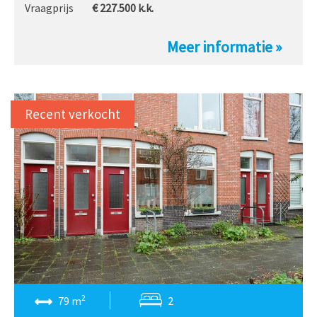
Vraagprijs
€ 227.500
k.k.
Meer informatie »
Recent verkocht
2
79 m
2