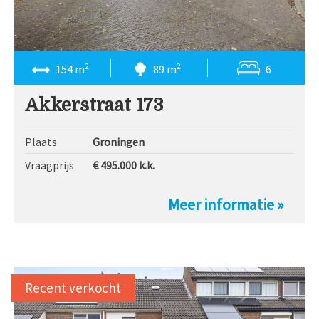
2
2
154 m
89 m
6
Akkerstraat 173
Plaats
Groningen
Vraagprijs
€ 495.000
k.k.
Meer informatie »
Recent verkocht