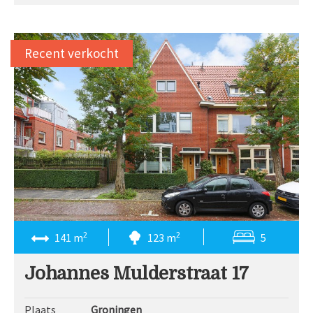
Recent verkocht
2
2
141 m
123 m
5
Johannes Mulderstraat 17
Plaats
Groningen