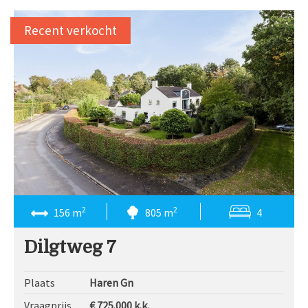
Recent verkocht
2
2
156 m
805 m
4
Dilgtweg 7
Plaats
Haren Gn
Vraagprijs
€ 725.000
k.k.