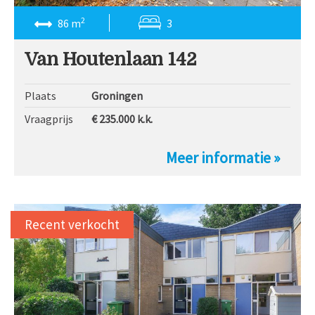
2
86 m
3
Van Houtenlaan 142
Plaats
Groningen
Vraagprijs
€ 235.000
k.k.
Meer informatie »
Recent verkocht