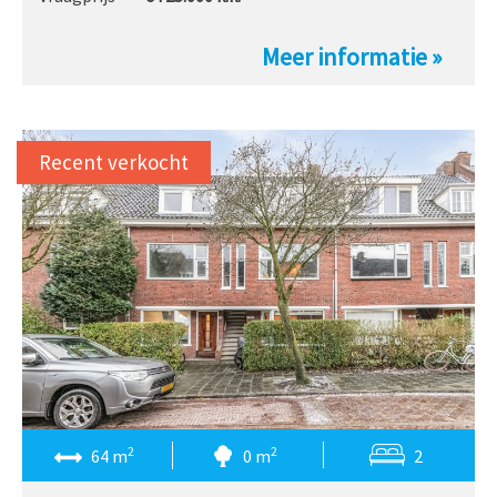
Meer informatie »
Recent verkocht
2
2
64 m
0 m
2