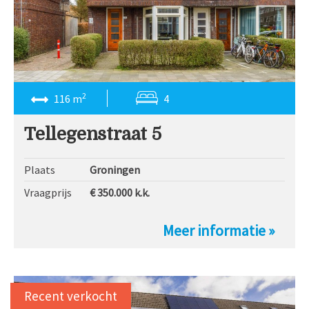
2
116 m
4
Tellegenstraat 5
Plaats
Groningen
Vraagprijs
€ 350.000
k.k.
Meer informatie »
Recent verkocht