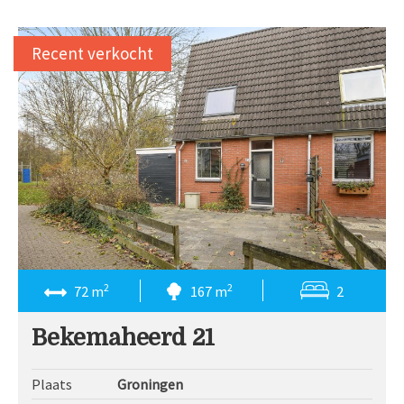
Recent verkocht
2
2
72 m
167 m
2
Bekemaheerd 21
Plaats
Groningen