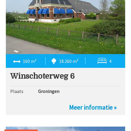
2
2
160 m
18.260 m
4
Winschoterweg 6
Plaats
Groningen
Meer informatie »