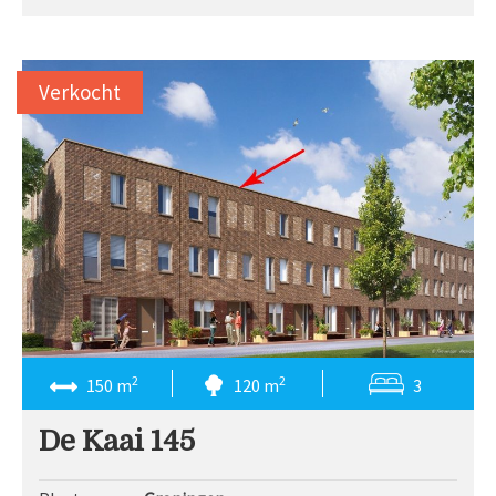
Verkocht
2
2
150 m
120 m
3
De Kaai 145