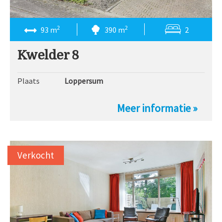
2
2
93 m
390 m
2
Kwelder 8
Plaats
Loppersum
Meer informatie »
Verkocht