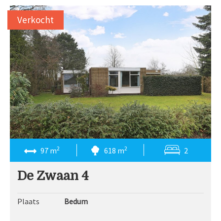
Verkocht
2
2
97 m
618 m
2
De Zwaan 4
Plaats
Bedum