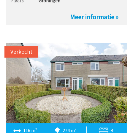
Plaats
Groningen
Meer informatie »
Verkocht
2
2
116 m
274 m
4