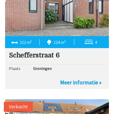
2
2
112 m
124 m
4
Schefferstraat 6
Plaats
Groningen
Meer informatie »
Verkocht