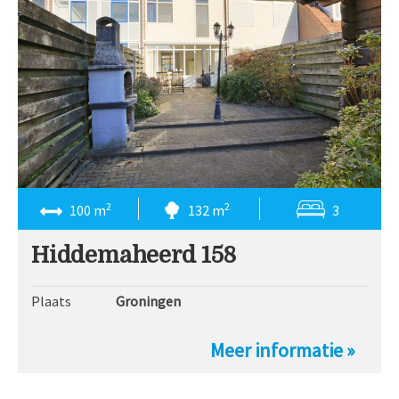
2
2
100 m
132 m
3
Hiddemaheerd 158
Plaats
Groningen
Meer informatie »