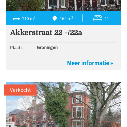
2
2
210 m
169 m
11
Akkerstraat 22 -/22a
Plaats
Groningen
Meer informatie »
Verkocht