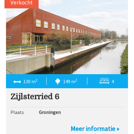
Verkocht
2
2
130 m
149 m
4
Zijlsterried 6
Plaats
Groningen
Meer informatie »