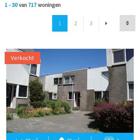
1 - 30
van
717
woningen
1
2
3
Verkocht
2
2