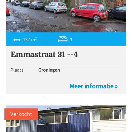
2
137 m
3
Emmastraat 31 --4
Plaats
Groningen
Meer informatie »
Verkocht