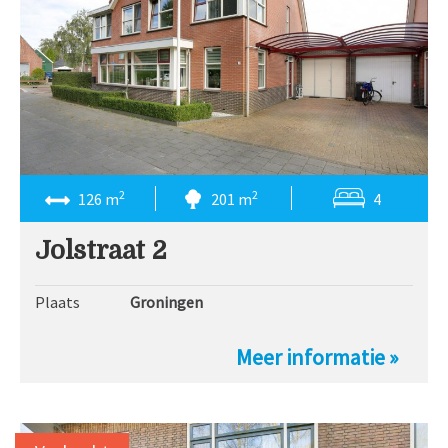
2
2
126 m
201 m
4
Jolstraat 2
Plaats
Groningen
Meer informatie »