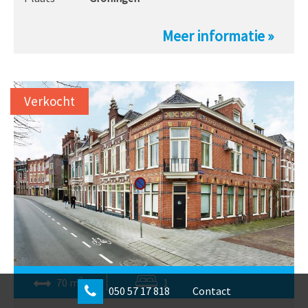
Meer informatie »
Verkocht
2
70 m
1
050 57 17 818
Contact