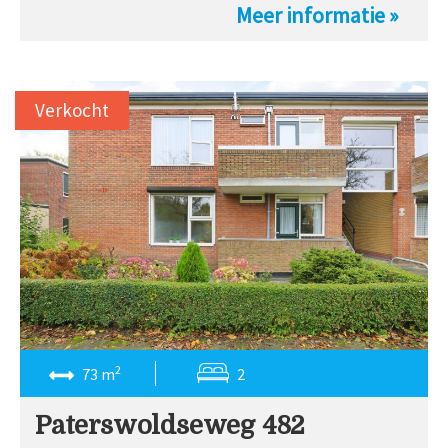
Meer informatie »
Verkocht
2
73 m
2
Paterswoldseweg 482