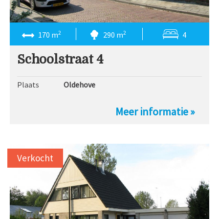
2
2
170 m
290 m
4
Schoolstraat 4
Plaats
Oldehove
Meer informatie »
Verkocht