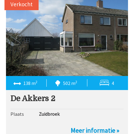
Verkocht
2
2
138 m
502 m
4
De Akkers 2
Plaats
Zuidbroek
Meer informatie »