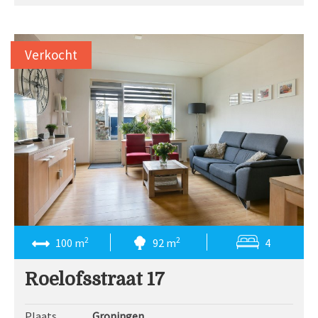
Verkocht
2
2
100 m
92 m
4
Roelofsstraat 17
Plaats
Groningen