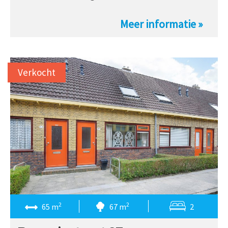
Meer informatie »
Verkocht
2
2
65 m
67 m
2