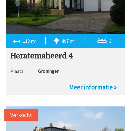
2
2
113 m
497 m
3
Heratemaheerd 4
Plaats
Groningen
Meer informatie »
Verkocht