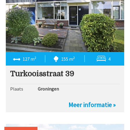
2
2
127 m
155 m
4
Turkooisstraat 39
Plaats
Groningen
Meer informatie »