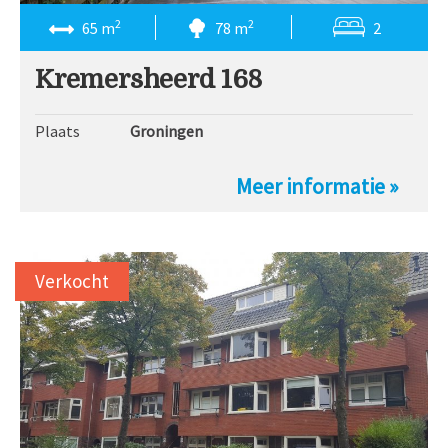
2
2
65 m
78 m
2
Kremersheerd 168
Plaats
Groningen
Meer informatie »
Verkocht