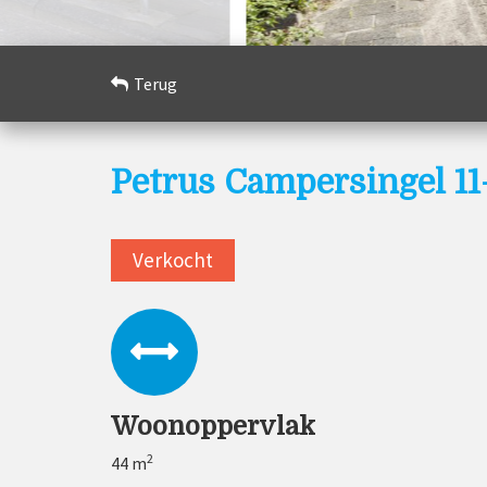
Terug
Petrus Campersingel 
Verkocht
Woonoppervlak
2
44 m