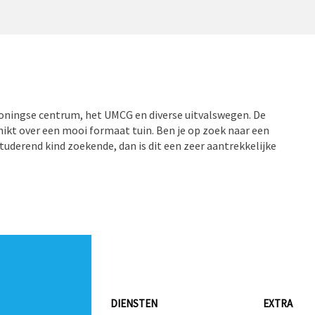
oningse centrum, het UMCG en diverse uitvalswegen. De
hikt over een mooi formaat tuin. Ben je op zoek naar een
 studerend kind zoekende, dan is dit een zeer aantrekkelijke
ngse centrum. Allerhande voorzieningen zijn dan ook
 genoten, daar het object gelegen is in een rustig straatje
s verder goed onderhouden, heeft kunststof kozijnen en
n nette keuken, toilet en nette badkamer, dus is het
a. 22m²), slaapkamer van 8,5m², bergruimte alwaar cv,
DIENSTEN
EXTRA