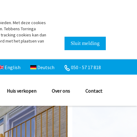
bieden. Met deze cookies
n. Tebbens Torringa
 tracking cookies kan dan
ord met het plaatsen van
Sluit melding
English
Deutsch
050 - 57 17 818
Huis verkopen
Over ons
Contact