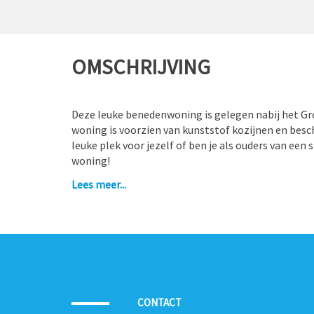
OMSCHRIJVING
Deze leuke benedenwoning is gelegen nabij het Gr
woning is voorzien van kunststof kozijnen en besc
leuke plek voor jezelf of ben je als ouders van een
woning!
Lees meer...
De woning is gelegen nabij het UMCG en het Groni
binnen handbereik. Toch kan ook van de rust worden
waar enkel bestemmingsverkeer komt. Het object i
dubbele beglazing. Daarnaast beschikt het over ee
nagenoeg per direct te betrekken.
Indeling
Entree, hal, lichte woonkamer met open keuken (c
CONTACT