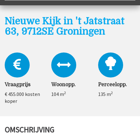
Nieuwe Kijk in 't Jatstraat
63, 9712SE Groningen
Vraagprijs
Woonopp.
Perceelopp.
2
2
€ 455.000
kosten
104 m
135 m
koper
OMSCHRIJVING