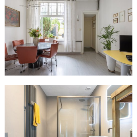
Indeling
Aantal kamers
5 kamers (3 slaapkamers)
Aantal kamers
5 kamers (3 slaapkamers)
Aantal woonlagen
1
Energie
Energielabel
D