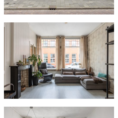
1885
Oppervlakten en inhoud
Woonoppervlakte
2
104 m
Externe bergruimte
2
4 m
Perceeloppervlakte
2
135 m
Inhoud
3
392 m