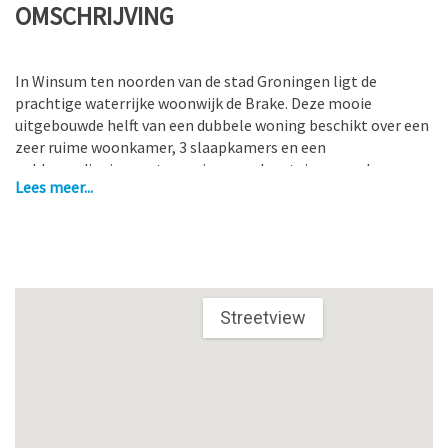
OMSCHRIJVING
In Winsum ten noorden van de stad Groningen ligt de
prachtige waterrijke woonwijk de Brake. Deze mooie
uitgebouwde helft van een dubbele woning beschikt over een
zeer ruime woonkamer, 3 slaapkamers en een
zolderverdieping met een eigen aanlegsteiger aan de
Lees meer...
achterzijde. De woning is bijzonder energiezuinig door een
aantal maatregelen.
Het dorp Winsum is het mooiste dorp van Nederland
geworden, en dat is niet toevallig. Het gemoedelijke
centrum, de beeldbepalende gebouwen met een variatie in
Streetview
bouwstijlen uit verschillende eeuwen, het dorpsleven met
goede kroegen en een volwaardig winkelaanbod maken
Winsum een prachtdorp. Winsum heeft naast goede auto- en
busverbindingen ook een treinverbinding waardoor je binnen
15 minuten in het centrum van Groningen kunt zijn.