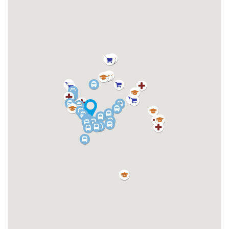
van Groningen. In de wijk Ruskenveen zelf is een fraai
aangelegde recreatieplas met zandstrand waar 's zomers en
's winters diverse activiteiten mogelijk zijn.
Indeling
Begane grond: entree, hal, toilet, lichte en ruime
woonkamer met open keuken van 52m² met mooie
eikenhouten vloer en schuifpui naar de tuin, bijkeuken met
witgoedaansluitingen 7m², extra brede garage van 23m².
Eerste verdieping: overloop, 3 slaapkamers van
respectievelijk 15m², 14m² en 6m², badkamer met whirlpool,
douchehoek, 2e toilet en wastafel.
Tweede verdieping: zolderruimte die goed bruikbaar is als
werkplek, opslagruimte of 4e slaapkamer.
Aan de voorzijde van de woning is een ruime oprit met
carport aanwezig. De woning heeft aan de achterzijde
eveneens een oprit/overkapping waar een kar of motor
gestald kan worden. De tuin is netjes aangelegd, heeft veel