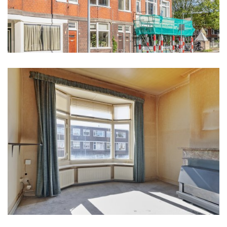
- Het appartement wordt 'as is where is' verkocht.
Bouwjaar
- De feitelijke zelfbewoningsclausule is hierbij van
1928
toepassing, de verkoper heeft niet zelf in het appartement
gewoond.
Oppervlakten en inhoud
Woonoppervlakte
2
91 m
Gebouwgebonden buitenruimte
2
4 m
Inhoud
3
301 m