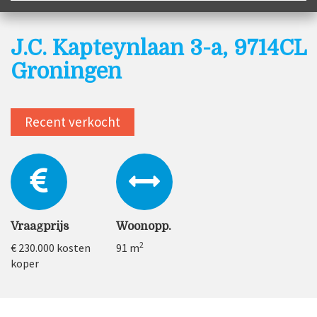
J.C. Kapteynlaan 3-a, 9714CL
Groningen
Recent verkocht
Vraagprijs
Woonopp.
2
€ 230.000
kosten
91 m
koper