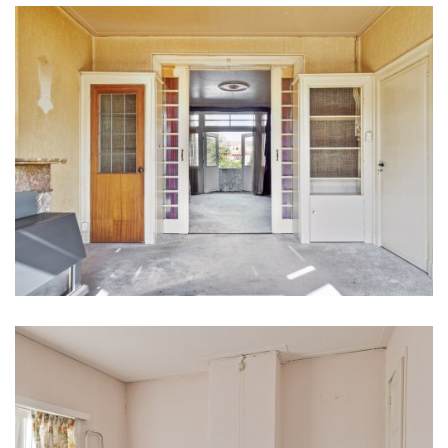
Indeling
Aantal kamers
4 kamers (2 slaapkamers)
Aantal kamers
4 kamers (2 slaapkamers)
Aantal woonlagen
2
Aantal woonlagen
1
Gelegen op
e
1
woonlaag