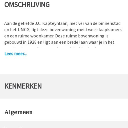
OMSCHRIJVING
Aan de geliefde J.C. Kapteynlaan, niet ver van de binnenstad
en het UMCG, ligt deze bovenwoning met twee slaapkamers
en een ruime woonkamer. Deze ruime bovenwoning is
gebouwd in 1928 en ligt aan een brede laan waar je in het
voorjaar kan genieten van de prachtig bloeiende
Lees meer...
bloesembomen. De J.C. Kapteynlaan is breed aangelegd,
omdat oorspronkelijk gedacht was dat er een tram zou
komen te rijden.
De woning is op kleine afstand van allerhande winkels en
KENMERKEN
voorzieningen. De snackbar zit beneden om de hoek, het
openbaar vervoer is in de buurt (bushalte aan de overkant
van de weg) en er zijn diverse grote supermarkten in de
directe omgeving. Voor studenten is het aan de overkant
gelegen stadsstrand erg populair.
Algemeen
De professorenbuurt, welke onderdeel is van de
Korrewegwijk, eert de namen van professoren die voor