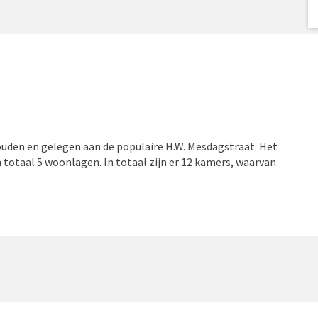
ouden en gelegen aan de populaire H.W. Mesdagstraat. Het
totaal 5 woonlagen. In totaal zijn er 12 kamers, waarvan
rtuin van meer dan 100m² groot en er zijn 3 balkons van
t het souterrain en de begane grond. In het souterrain zijn
en 12m². Op deze verdieping bevindt zich ook de douche.
uken van 9m². De slaapkamers zijn respectievelijk 21m² en
elijk. De diepe achtertuin is gesitueerd op het noorden.