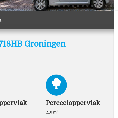
t
9718HB Groningen
ppervlak
Perceeloppervlak
2
210 m