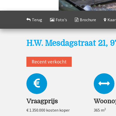
Terug
Foto's
Brochure
Kaar
H.W. Mesdagstraat 21, 
Recent verkocht
Vraagprijs
Woono
2
€ 1.350.000
kosten koper
365 m