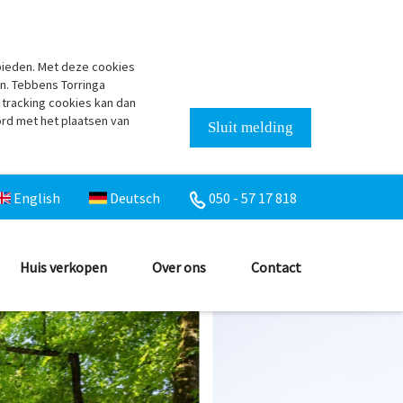
bieden. Met deze cookies
n. Tebbens Torringa
 tracking cookies kan dan
ord met het plaatsen van
Sluit melding
English
Deutsch
050 - 57 17 818
Huis verkopen
Over ons
Contact