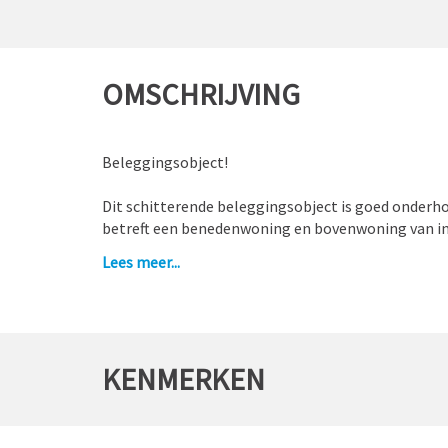
OMSCHRIJVING
Beleggingsobject!
Dit schitterende beleggingsobject is goed onderh
betreft een benedenwoning en bovenwoning van in 
er 3 leeg zijn/komen. Er is tevens een grote achte
Lees meer...
goed formaat.
Indeling
H.W. Mesdagstraat 21: De benedenwoning bestaat ui
3 kamers aanwezig van respectievelijk 22m², 22m² 
KENMERKEN
Op de begane grond zijn 2 kamers, een toilet en ke
21m².
Vanuit de keuken zijn het balkon en de tuin toegank