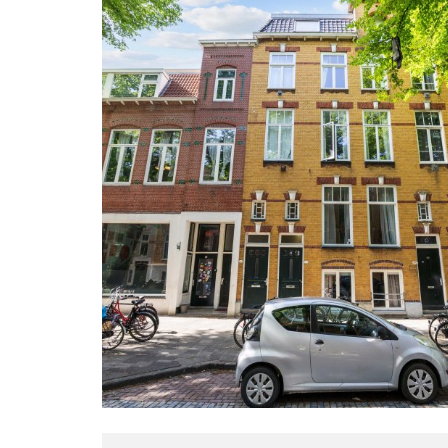
Bouwjaar
1905
contact op met ons kantoor.
Oppervlakten en inhoud
2
Woonoppervlakte
365 m
2
Gebouwgebonden
45 m
buitenruimte
2
Perceeloppervlakte
210 m
3
Inhoud
1.307 m
Indeling