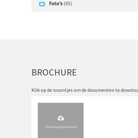
Foto's
(65)
Aantal kamers
13 kamers (13 slaapk
Aantal kamers
13 kamers (13 slaapk
Aantal woonlagen
4
Energie
BROCHURE
Energielabel
B
Klik op de icoontjes om de documenten te downlo
Download brochure