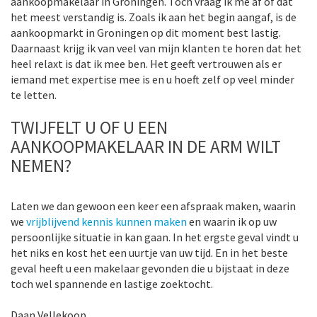
aankoopmakelaar in Groningen. Toch vraag ik me af of dat
het meest verstandig is. Zoals ik aan het begin aangaf, is de
aankoopmarkt in Groningen op dit moment best lastig.
Daarnaast krijg ik van veel van mijn klanten te horen dat het
heel relaxt is dat ik mee ben. Het geeft vertrouwen als er
iemand met expertise mee is en u hoeft zelf op veel minder
te letten.
TWIJFELT U OF U EEN
AANKOOPMAKELAAR IN DE ARM WILT
NEMEN?
Laten we dan gewoon een keer een afspraak maken, waarin
we
vrijblijvend kennis kunnen maken
en waarin ik op uw
persoonlijke situatie in kan gaan. In het ergste geval vindt u
het niks en kost het een uurtje van uw tijd. En in het beste
geval heeft u een makelaar gevonden die u bijstaat in deze
toch wel spannende en lastige zoektocht.
Daan Vellekoop