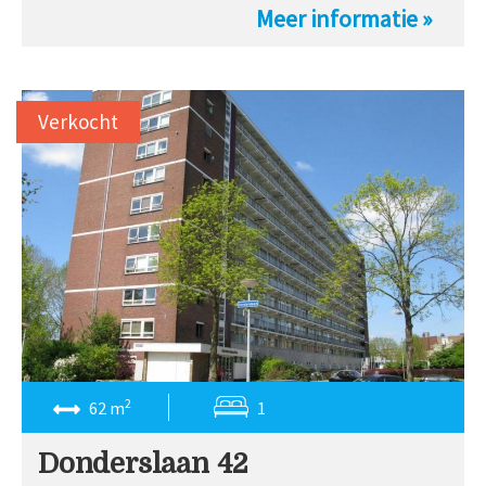
Meer informatie »
Verkocht
2
62 m
1
Donderslaan 42