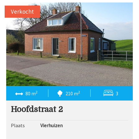
Verkocht
2
2
80 m
210 m
3
Hoofdstraat 2
Plaats
Vierhuizen