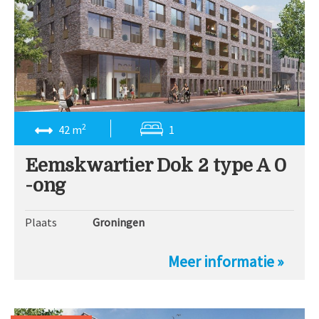
2
42 m
1
Eemskwartier Dok 2 type A 0
-ong
Plaats
Groningen
Meer informatie »