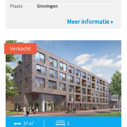
Plaats
Groningen
Meer informatie »
Verkocht
2
37 m
1