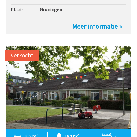
Plaats
Groningen
Meer informatie »
Verkocht
2
2
105 m
184 m
3