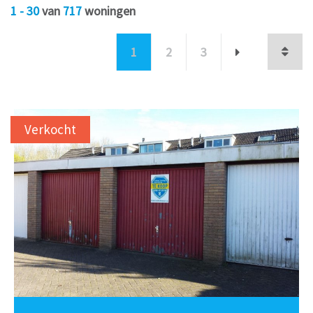
1 - 30
van
717
woningen
1
2
3
Verkocht