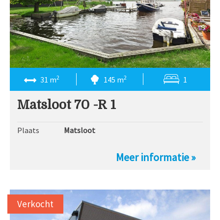
2
2
31 m
145 m
1
Matsloot 70 -R 1
Plaats
Matsloot
Meer informatie »
Verkocht