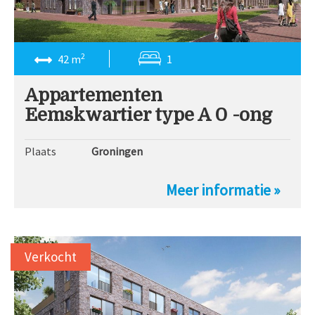
2
42 m
1
Appartementen
Eemskwartier type A 0 -ong
Plaats
Groningen
Meer informatie »
Verkocht