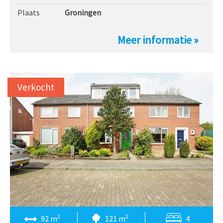
Plaats
Groningen
Meer informatie »
Verkocht
2
2
92 m
121 m
4