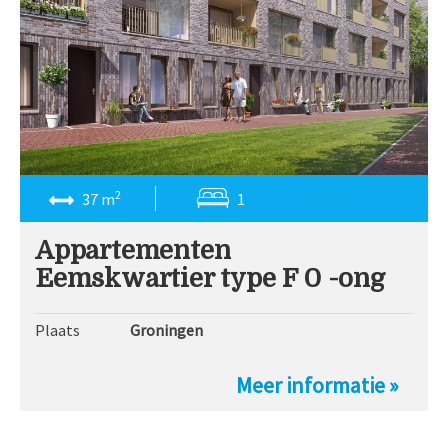
2
37 m
1
Appartementen
Eemskwartier type F 0 -ong
Plaats
Groningen
Meer informatie »