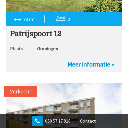
2
93 m
3
Patrijspoort 12
Plaats
Groningen
Meer informatie »
Verkocht
050 57 17 818
Contact