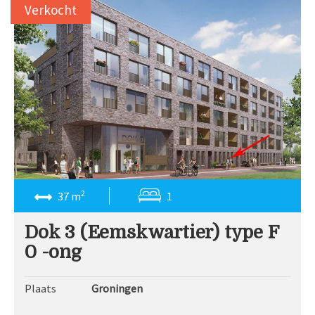
Verkocht
2
37 m
1
Dok 3 (Eemskwartier) type F
0 -ong
Plaats
Groningen