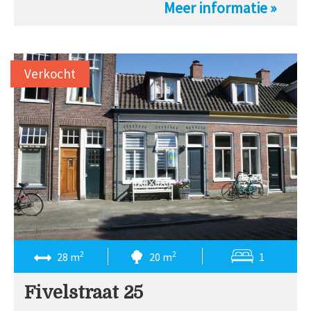
Meer informatie »
Verkocht
2
2
28 m
20 m
1
Fivelstraat 25