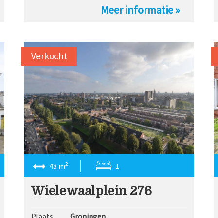
Meer informatie »
Verkocht
2
48 m
1
Wielewaalplein 276
Plaats
Groningen