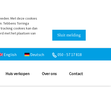
bieden. Met deze cookies
n. Tebbens Torringa
 tracking cookies kan dan
ord met het plaatsen van
Sluit melding
English
Deutsch
050 - 57 17 818
Huis verkopen
Over ons
Contact