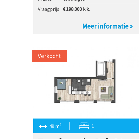
Vraagprijs
€ 198.000
k.k.
Meer informatie »
Verkocht
2
49 m
1