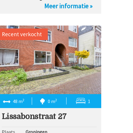
Meer informatie »
Recent verkocht
2
2
48 m
0 m
1
Lissabonstraat 27
Plaats
Groningen