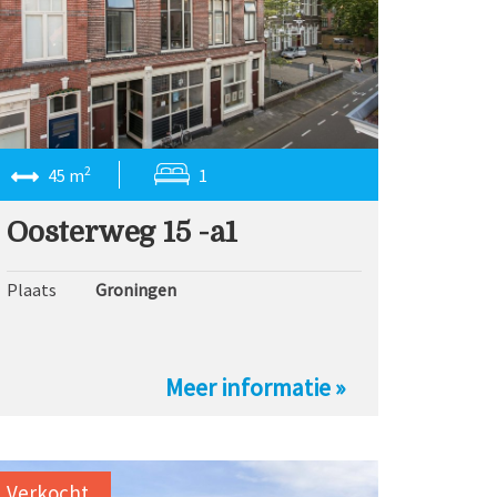
2
45 m
1
Oosterweg 15 -a1
Plaats
Groningen
Meer informatie »
Verkocht