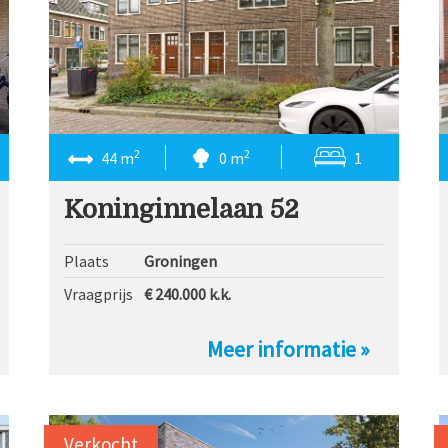
2
2
44 m
0 m
1
Koninginnelaan 52
Plaats
Groningen
Vraagprijs
€ 240.000
k.k.
Meer informatie »
Verkocht