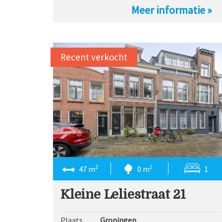
Meer informatie »
Recent verkocht
2
2
47 m
0 m
1
Kleine Leliestraat 21
Plaats
Groningen