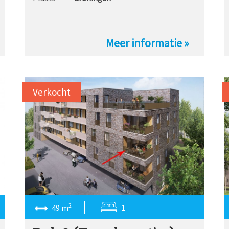
Meer informatie »
Verkocht
2
49 m
1