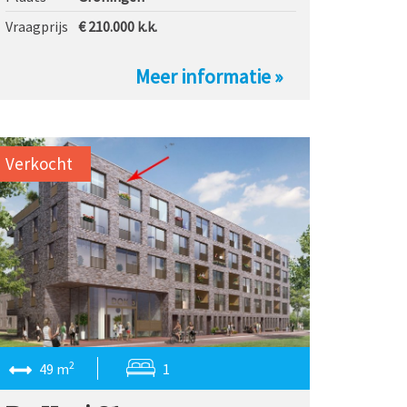
Vraagprijs
€ 210.000
k.k.
Meer informatie »
Verkocht
2
49 m
1