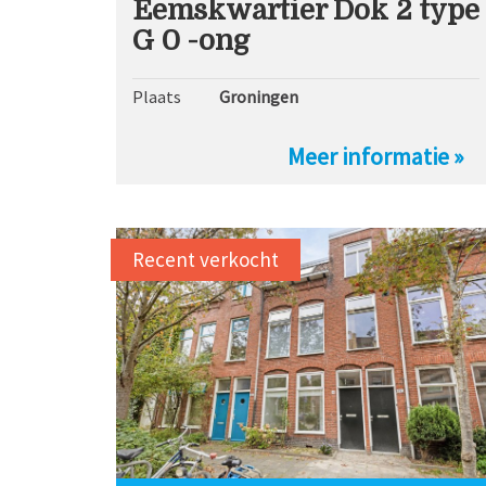
Eemskwartier Dok 2 type
G 0 -ong
Plaats
Groningen
Meer informatie »
Recent verkocht