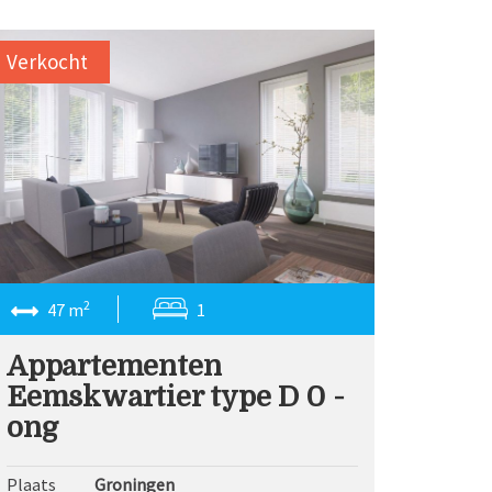
Verkocht
2
47 m
1
Appartementen
Eemskwartier type D 0 -
ong
Plaats
Groningen