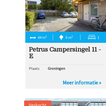
2
2
44 m
0 m
1
Petrus Campersingel 11 -
E
Plaats
Groningen
Meer informatie »
Verkocht