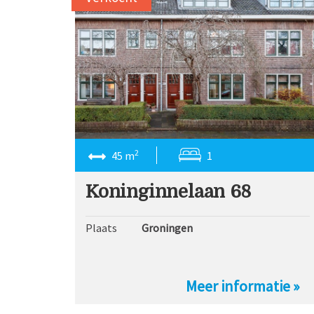
2
45 m
1
Koninginnelaan 68
Plaats
Groningen
Meer informatie »