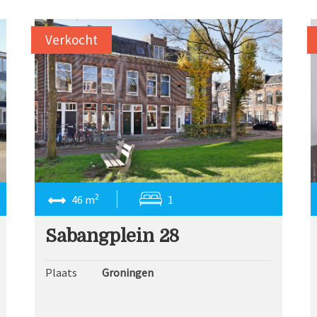
Verkocht
2
46 m
1
Sabangplein 28
Plaats
Groningen