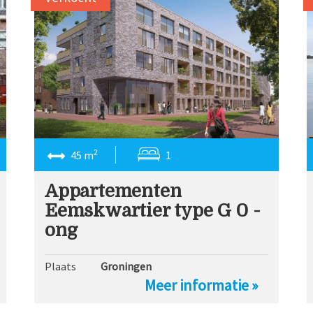
2
45 m
1
Appartementen
Eemskwartier type G 0 -
ong
Plaats
Groningen
Meer informatie »