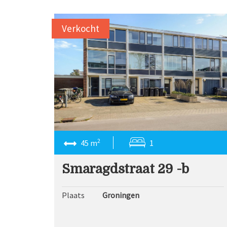
Verkocht
2
45 m
1
Smaragdstraat 29 -b
Plaats
Groningen