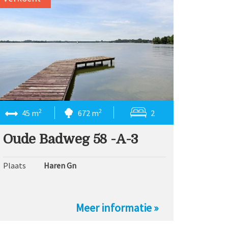
2
2
45 m
672 m
2
Oude Badweg 58 -A-3
Plaats
Haren Gn
Meer informatie »